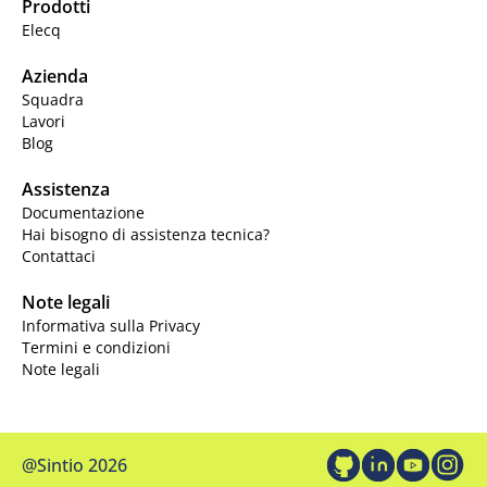
Prodotti
Elecq
Azienda
Squadra
Lavori
Blog
Assistenza
Documentazione
Hai bisogno di assistenza tecnica?
Contattaci
Note legali
Informativa sulla Privacy
Termini e condizioni
Note legali
@Sintio
2026
GitHub
LinkedIn
Youtube
Inst