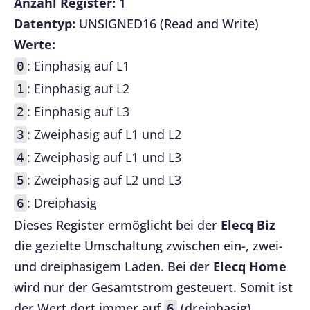
Anzahl Register:
1
Datentyp:
UNSIGNED16 (Read and Write)
Werte:
: Einphasig auf L1
0
: Einphasig auf L2
1
: Einphasig auf L3
2
: Zweiphasig auf L1 und L2
3
: Zweiphasig auf L1 und L3
4
: Zweiphasig auf L2 und L3
5
: Dreiphasig
6
Dieses Register ermöglicht bei der
Elecq Biz
die gezielte Umschaltung zwischen ein-, zwei-
und dreiphasigem Laden. Bei der
Elecq Home
wird nur der Gesamtstrom gesteuert. Somit ist
der Wert dort immer auf
(dreiphasig)
6